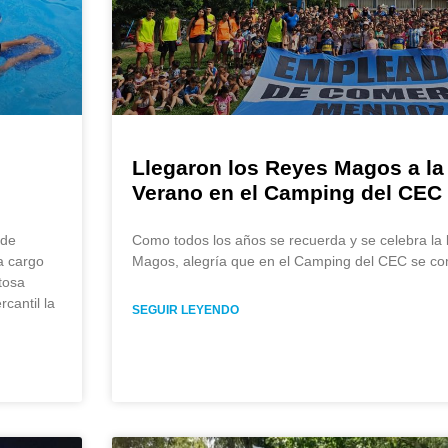
Llegaron los Reyes Magos a la
Verano en el Camping del CEC
 de
Como todos los años se recuerda y se celebra la 
a cargo
Magos, alegría que en el Camping del CEC se co
tosa
cantil la
SEGUIR LEYENDO