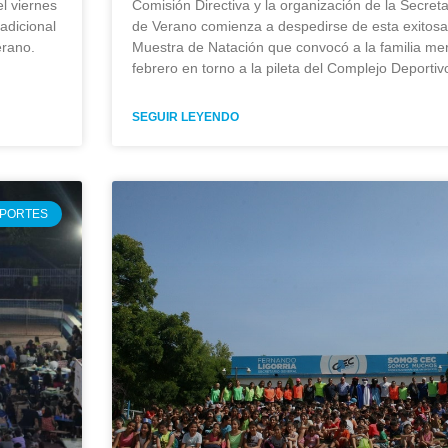
el viernes
Comisión Directiva y la organización de la Secret
radicional
de Verano comienza a despedirse de esta exitos
erano.
Muestra de Natación que convocó a la familia mer
febrero en torno a la pileta del Complejo Deportivo
SEGUIR LEYENDO
PORTES