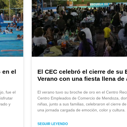
 en el
El CEC celebró el cierre de su
Verano con una fiesta llena de 
o, fue el
El verano tuvo su broche de oro en el Centro Recr
isfrutar
Centro Empleados de Comercio de Mendoza, don
vado y
niñas, junto a sus familias, celebraron el cierre 
una jornada cargada de emoción, color y cultura.
SEGUIR LEYENDO