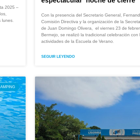
espectacular noche de cierre
ta 2025 –
dos,
Con la presencia del Secretario General, Fernand
 lunes.
Comisión Directiva y la organización de la Secret
de Juan Domingo Olivera, el viernes 23 de febrer
Bermejo, se realizó la tradicional celebración con
actividades de la Escuela de Verano.
SEGUIR LEYENDO
AMPING