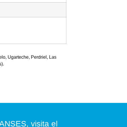
lo, Ugarteche, Perdriel, Las
).
ANSES, visita el