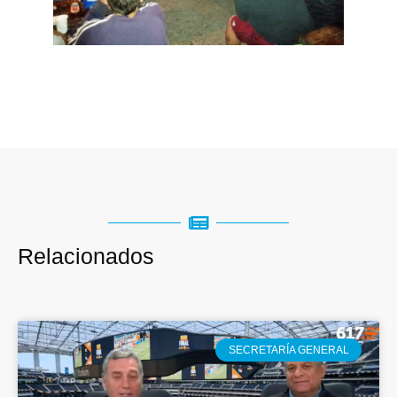
sgsigroup.es
hotelmariaelenapalace.es
puertomadero.es
macmillantrainingservices.es
racingportuense.es
Relacionados
SECRETARÍA GENERAL