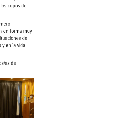
n los cupos de
rmero
on en forma muy
situaciones de
 y en la vida
os/as de