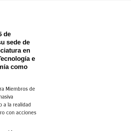
5 de
su sede de
ciatura en
Tecnología e
omía como
para Miembros de
masiva
 a la realidad
ro con acciones