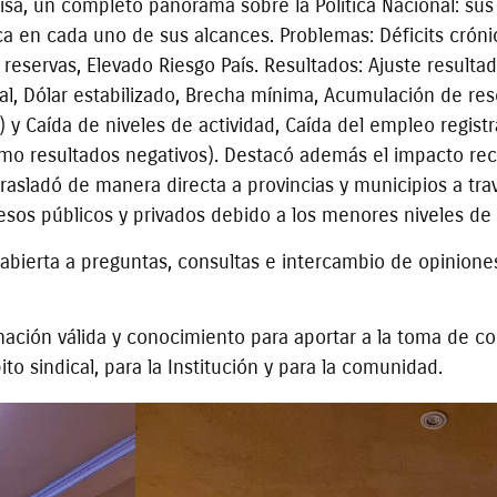
cisa, un completo panorama sobre la Política Nacional: su
ca en cada uno de sus alcances. Problemas: Déficits crónic
reservas, Elevado Riesgo País. Resultados: Ajuste resultado
l, Dólar estabilizado, Brecha mínima, Acumulación de re
) y Caída de niveles de actividad, Caída del empleo registr
omo resultados negativos). Destacó además el impacto rec
e trasladó de manera directa a provincias y municipios a t
resos públicos y privados debido a los menores niveles de 
abierta a preguntas, consultas e intercambio de opiniones
ción válida y conocimiento para aportar a la toma de co
o sindical, para la Institución y para la comunidad.