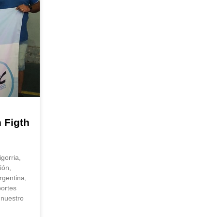
 Figth
gorria,
ión,
rgentina,
portes
 nuestro